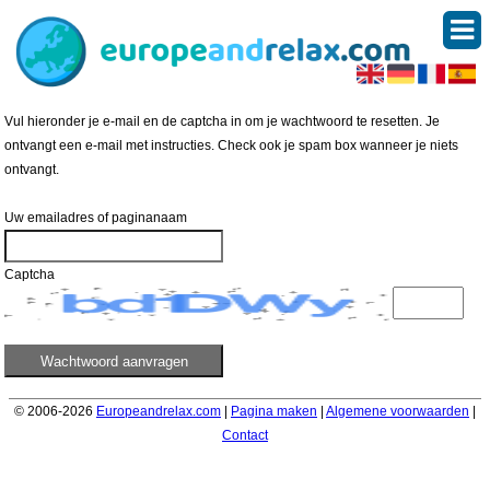
Vul hieronder je e-mail en de captcha in om je wachtwoord te resetten. Je
ontvangt een e-mail met instructies. Check ook je spam box wanneer je niets
ontvangt.
Uw emailadres of paginanaam
Captcha
© 2006-2026
Europeandrelax.com
|
Pagina maken
|
Algemene voorwaarden
|
Contact